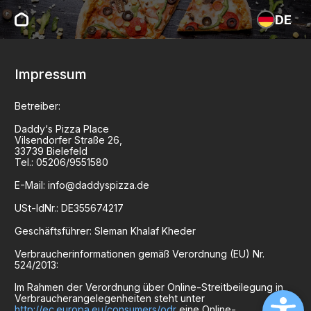
DE
Impressum
Betreiber:
Daddy‘s Pizza Place
Vilsendorfer Straße
26
,
33739
Bielefeld
Tel.:
05206/9551580
E-Mail:
info@daddyspizza.de
USt-IdNr.:
DE355674217
Geschäftsführer:
Sleman Khalaf Kheder
Verbraucherinformationen gemäß Verordnung (EU) Nr.
524/2013:
Im Rahmen der Verordnung über Online-Streitbeilegung in
Verbraucherangelegenheiten steht unter
http://ec.europa.eu/consumers/odr
eine Online-